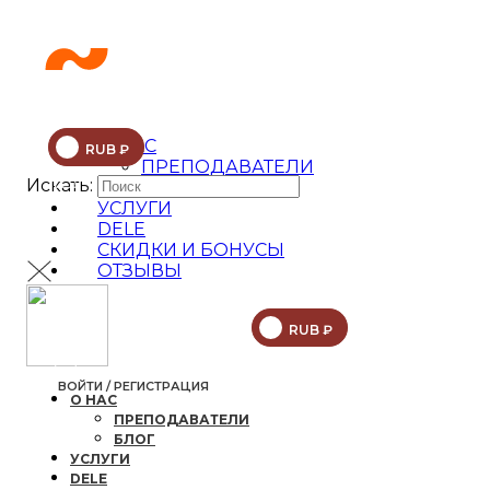
О НАС
RUB ₽
ПРЕПОДАВАТЕЛИ
Искать:
БЛОГ
УСЛУГИ
DELE
СКИДКИ И БОНУСЫ
ОТЗЫВЫ
ТЕСТ НА УРОВЕНЬ
RUB ₽
ВОЙТИ / РЕГИСТРАЦИЯ
О НАС
ПРЕПОДАВАТЕЛИ
БЛОГ
УСЛУГИ
DELE